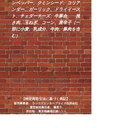
ンペッパー、クミンシード、コリア
ンダー、ガーリック、ドライイース
ト、チェダーチーズ、牛豚合 挽
き肉、玉ねぎ、コーン、唐辛子（一
部に小麦、乳成分、牛肉、豚肉を含
む）
PORK , BEEF
【特定商取引法に基づく表記】
販売事業者: ラッコズエンタープライズ合同会社
運営統括責任者: 篠恵子
所在地: 東京都練馬区錦
1-5-6
店舗: 東京都北区王子本町
1-1-24-101
TKハイツ王子
電話番号：
03-3906-9710
メールアドレス：
roccosnewyorkstylepizza@gmail.com
URL:
https://www.roccosnewyorkstylepizza.com