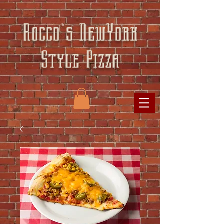
Rocco`s NewYork
Style Pizza