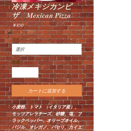
冷凍メキシカンピ
ザ Mexican Pizza
価
￥850
格
サイズ
*
数量
*
カートに追加する
小麦粉、トマト (イタリア産）、
モッツアレラチーズ、砂糖、塩、ブ
ラックペッパー、オリーブオイル、
バジル、オレガノ、パセリ、カイエ