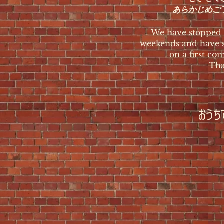
あらかじめご
We have stopped t
weekends and have s
on a first com
Tha
おうち