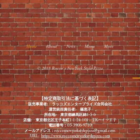
Home
About
News
Menu
More
© 2018 Rocco`s NewYork Style Pizza
【特定商取引法に基づく表記】
販売事業者: ラッコズエンタープライズ合同会社
運営統括責任者: 篠恵子
所在地: 東京都練馬区錦
1-5-6
店舗: 東京都北区王子本町
1-1-24-101 TKハイツ王子
電話番号：
03-3906-9710
メールアドレス：
roccosnewyorkstylepizza@gmail.com
URL:
https://www.roccosnewyorkstylepizza.com