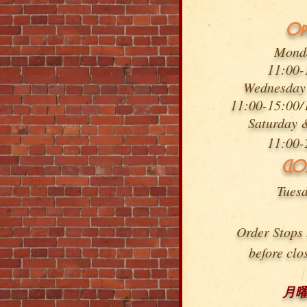
Op
Mond
11:00-
Wednesday 
11:00-
15:00/
Saturday 
11:00-
CLO
Tues
Order Stops
before clo
月