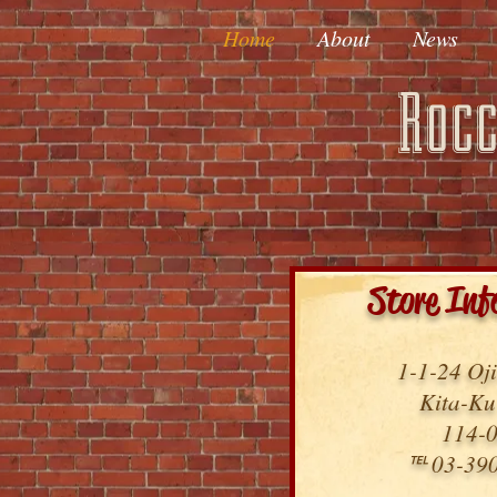
Home
About
News
Rocc
Store Inf
1-1-24 Oj
Kita-Ku
114-
℡ 03-39