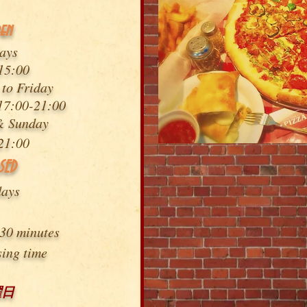
en
ays
15:00
to Friday
17:00-
21:00
& Sunday
21
:00
SED
days
 30 minutes
sing time
曜日