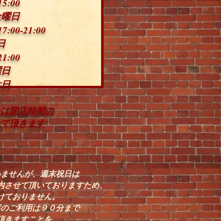
15:00
金曜日
17:00-21:00
日
21:00
曜日
休日
ーは閉店時間の
せて頂きます
いませんが、週末祝日は
内させて頂いておりますため、
けておりません。
席のご利用は９０分まで
頂きますことを