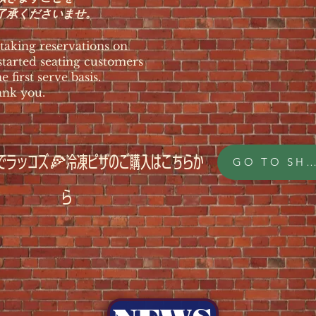
了承くださいませ。
aking reservations on
tarted seating customers
e first serve basis.
nk you.
でラッコズ🍕冷凍ピザのご購入はこちらか
GO TO SHO
ら