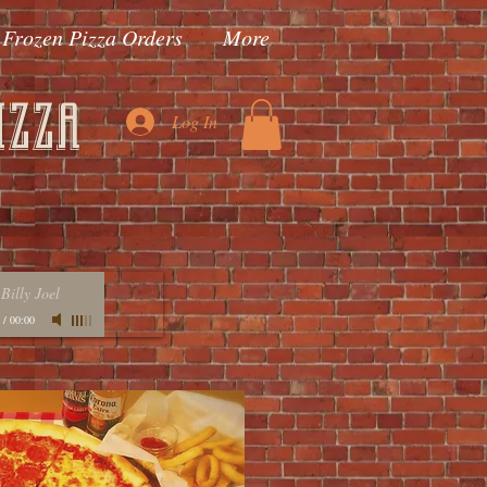
Frozen Pizza Orders
More
izza
Log In
-
Billy Joel
/
00:00