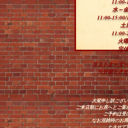
11:00-
水～
11:00-15:00/
土
11:00-
火
定
ラストオーダ
30分前とさ
大変申し訳ござ
ご来店順にお席へとご案
ご予約は受
​なお混雑時のお
とさせて