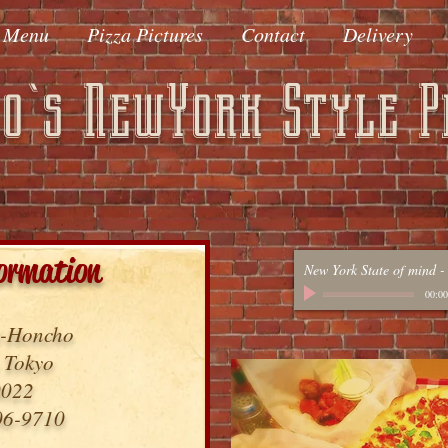
Menu
Pizza Pictures
Contact
Delivery
o`s NewYork Style P
ormation
New York State of mind
00:00
i-Honcho
 Tokyo
0022
06-9710